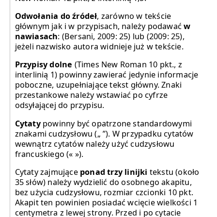
Odwołania do źródeł
, zarówno w tekście
głównym jak i w przypisach, należy podawać
w
nawiasach
: (Bersani, 2009: 25) lub (2009: 25),
jeżeli nazwisko autora widnieje już w tekście.
Przypisy dolne
(Times New Roman 10 pkt., z
interlinią 1) powinny zawierać jedynie informacje
poboczne, uzupełniające tekst główny. Znaki
przestankowe należy wstawiać po cyfrze
odsyłającej do przypisu.
Cytaty
powinny być opatrzone standardowymi
znakami cudzysłowu („ ”). W przypadku cytatów
wewnątrz cytatów należy użyć cudzysłowu
francuskiego (« »).
Cytaty zajmujące
ponad trzy linijki
tekstu (około
35 słów) należy wydzielić do osobnego akapitu,
bez użycia cudzysłowu, rozmiar czcionki 10 pkt.
Akapit ten powinien posiadać wcięcie wielkości 1
centymetra z lewej strony. Przed i po cytacie