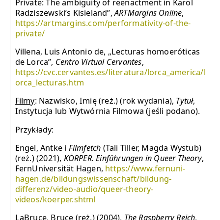
Private: The ambiguity of reenactment in Karol
Radziszewski’s Kisieland”,
ARTMargins Online
,
https://artmargins.com/performativity-of-the-
private/
Villena, Luis Antonio de, „Lecturas homoeróticas
de Lorca”,
Centro Virtual Cervantes
,
https://cvc.cervantes.es/literatura/lorca_america/l
orca_lecturas.htm
Filmy
: Nazwisko, Imię (reż.) (rok wydania),
Tytuł
,
Instytucja lub Wytwórnia Filmowa (jeśli podano).
Przykłady:
Engel, Antke i
Filmfetch
(Tali Tiller, Magda Wystub)
(reż.) (2021),
KÖRPER. Einführungen in Queer Theory
,
FernUniversität Hagen,
https://www.fernuni-
hagen.de/bildungswissenschaft/bildung-
differenz/video-audio/queer-theory-
videos/koerper.shtml
LaBruce, Bruce (reż.) (2004),
The Raspberry Reich
,