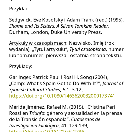
Przykład:
Sedgwick, Eve Kosofsky i Adam Frank (red.) (1995),
Shame and Its Sisters.
A Silvan Tomkins Reader
,
Durham, London, Duke University Press.
Artykuły w czasopismach
: Nazwisko, Imię (rok
wydania), „Tytuł artykułu”,
Tytuł czasopisma
, numer
lub tom.numer: pierwsza i ostatnia strona tekstu.
Przykłady:
Garlinger, Patrick Paul i Rosi H. Song (2004),
„Camp: What’s Spain Got to Do With It?”,
Journal of
Spanish Cultural Studies
, 5.1: 3-12,
https://doi.org/10.1080/1463620032000173741
Mérida Jiménez, Rafael M. (2015), „Cristina Peri
Rossi en
Triunfo
: género y sexualidad en la prensa
de la Transición española”,
Cuadernos de
Investigación Filológica
, 41: 129-139,
https://doi.org/10.18172/cif.2736