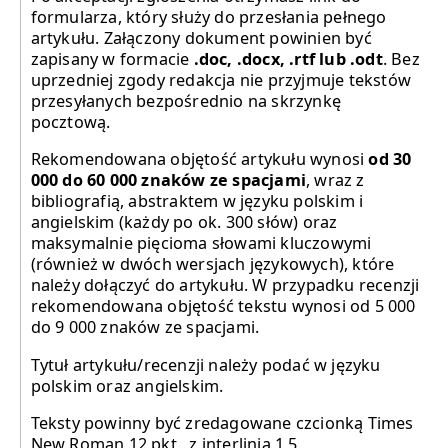
formularza, który służy do przesłania pełnego
artykułu. Załączony dokument powinien być
zapisany w formacie
.doc, .docx, .rtf lub .odt
. Bez
uprzedniej zgody redakcja nie przyjmuje tekstów
przesyłanych bezpośrednio na skrzynkę
pocztową.
Rekomendowana objętość artykułu wynosi
od 30
000 do 60 000 znaków ze spacjami
, wraz z
bibliografią, abstraktem w języku polskim i
angielskim (każdy po ok. 300 słów) oraz
maksymalnie pięcioma słowami kluczowymi
(również w dwóch wersjach językowych), które
należy dołączyć do artykułu. W przypadku recenzji
rekomendowana objętość tekstu wynosi od 5 000
do 9 000 znaków ze spacjami.
Tytuł artykułu/recenzji należy podać w języku
polskim oraz angielskim.
Teksty powinny być zredagowane czcionką Times
New Roman 12 pkt., z interlinią 1,5.