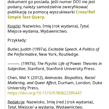
dokument go posiada. Jeśli numer DOI nie jest
podany, należy samodzielnie zweryfikować
publikację za pomocą wyszukiwarki
Cross/Ref
Simple Text Query.
Książki
: Nazwisko, Imię (rok wydania),
Tytuł
,
Miejsce wydania, Wydawnictwo.
Przykłady:
Butler, Judith (1997a),
Excitable Speech. A Politics of
the Performative
, New York, Routledge.
—―—. (1997b),
The Psychic Life of Power. Theories in
Subjection
, Stanford, Stanford University Press.
Chen, Mel Y. (2012),
Animacies. Biopolitics, Racial
Mattering, and Queer Affect
, Durham, London, Duke
University Press,
https://doi.org/10.1515/9780822395447
Redakcje
: Nazwisko, Imię (red.) (rok wydania),
Tytuł
, Miejsce/-a wydania, Wydawnictwo.