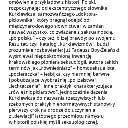
omówienia przykładów z historii Polski,
rozpoczynając od ekscentrycznego słownika
Kurkiewicza, samozwańczego „doktora-
płciownika”, który pragnął odejść od
międzynarodowego słownictwa i w zamian
nazwać wszystko, co związane z seksualnością,
„po polsku” – czy też, bliżej prawdy: po swojemu.
Rezultat, czyli katalog „kurkiewizmów”, budzi
zrozumiałe rozbawienie; już Tadeusz Boy-Żeleński
wyśmiewał nieposkromioną inwencję
krakowskiego pioniera seksuologii, autora takich
terminów jak „równieśniarz” – homoseksualista,
„pocieraczka” – lesbijka, czy nie mniej barwne
i pobudzające wyobraźnię „polizalstwa”,
„łechtaczenia” i inne praktyki charakteryzujące
„rówieśniopłciarstwo”. Jednocześnie dążenia
Kurkiewicza do nazwania rzeczywistych lub
rzekomych praktyk nienormatywnych stanowiły
pierwszy krok na drodze do uczynienia
z „dewiacji” istotnego przedmiotu namysłu
w historii polskiej myśli seksuologicznej.