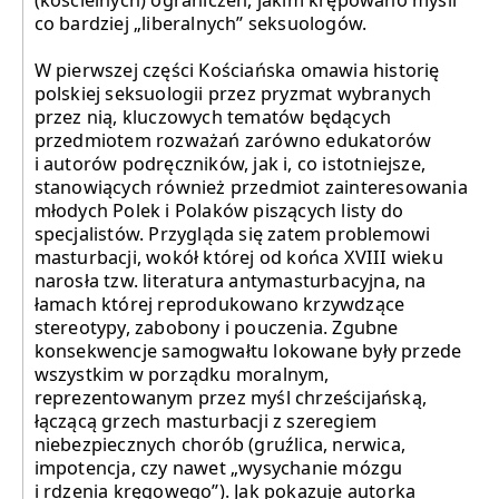
(kościelnych) ograniczeń, jakim krępowano myśli
co bardziej „liberalnych” seksuologów.
W pierwszej części Kościańska omawia historię
polskiej seksuologii przez pryzmat wybranych
przez nią, kluczowych tematów będących
przedmiotem rozważań zarówno edukatorów
i autorów podręczników, jak i, co istotniejsze,
stanowiących również przedmiot zainteresowania
młodych Polek i Polaków piszących listy do
specjalistów. Przygląda się zatem problemowi
masturbacji, wokół której od końca XVIII wieku
narosła tzw. literatura antymasturbacyjna, na
łamach której reprodukowano krzywdzące
stereotypy, zabobony i pouczenia. Zgubne
konsekwencje samogwałtu lokowane były przede
wszystkim w porządku moralnym,
reprezentowanym przez myśl chrześcijańską,
łączącą grzech masturbacji z szeregiem
niebezpiecznych chorób (gruźlica, nerwica,
impotencja, czy nawet „wysychanie mózgu
i rdzenia kręgowego”). Jak pokazuje autorka