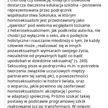
z chorobą czy dewiacją. Kolejnych dowodów
dostarcza ówczesna edukacja szkolna – ponownie
reprezentowana przez podręcznik
współautorstwa Sokoluka, w którym
homoseksualizm jest przedstawiony jako
„zjawisko” pod wieloma względami tożsame
z heteroseksualizmem. Jak podkreśla autorka, nie
chodzi już wyłącznie o seks, ale o podejście
holistyczne i nauczanie młodzieży o tym, że każdy
człowiek może „realizować się w innych
pozaseksualnych wymiarach swojego życia,
niezależnie od prywatnych bądź co bądź
upodobań w dziedzinie seksualnej” (s. 240).
Seksuolog pisze w podręczniku m.in. o potrzebie
tworzenia związków uczuciowych między
partnerami tej samej płci, o powszechności
homoseksualności w historii świata, oraz
o wsparciu, jakie powinno się zaoferować
homoseksualistom: akceptację i pomoc
w adaptacji społecznej. Próżno szukać takiej
postawy w podstawie programowej szkół
realizowanej już po transformacji. W nowym