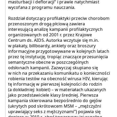
masturbacji i defloracji” i prawie natychmiast
wycofana z programu nauczania.
Rozdział dotyczący profilaktyki przeciw chorobom
przenoszonym drogą płciową zawiera
interesującą analizę kampanii profilaktycznych
organizowanych od 2001 r. przez Krajowe
Centrum ds. AIDS. Autorka wczytuje się m.in.
w plakaty, billboardy, ankiety oraz broszury
informacyjne przygotowywane w kolejnych latach
przez tę instytucję, tropiąc znaczące przesunięcia
semantyczne obecne w poszczególnych
odsłonach kampanii. Zazwyczaj skupiano się
w nich na przekazaniu komunikatu o konieczności
robienia testów na obecność wirusa HIV, kierując
tę informację w pierwszej kolejności do rodzin
(a dokładniej: kobiet) – w materiałach ukazanych
jako przedstawiciele klasy średniej. Pierwsza
kampania skierowana bezpośrednio do gejów
(ukrytych pod skrótowcem MSM – „mężczyźni
uprawiający seks z mężczyznami”) pojawia się