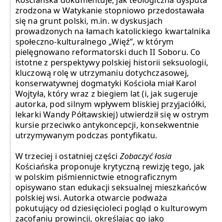
Kościańska dokumentuje, jak teologiczna dysputa
zrodzona w Watykanie stopniowo przedostawała
się na grunt polski, m.in. w dyskusjach
prowadzonych na łamach katolickiego kwartalnika
społeczno-kulturalnego „Więź”, w którym
pielęgnowano reformatorski duch II Soboru. Co
istotne z perspektywy polskiej historii seksuologii,
kluczową rolę w utrzymaniu dotychczasowej,
konserwatywnej dogmatyki Kościoła miał Karol
Wojtyła, który wraz z biegiem lat (i, jak sugeruje
autorka, pod silnym wpływem bliskiej przyjaciółki,
lekarki Wandy Półtawskiej) utwierdził się w ostrym
kursie przeciwko antykoncepcji, konsekwentnie
utrzymywanym podczas pontyfikatu.
W trzeciej i ostatniej części
Zobaczyć łosia
Kościańska proponuje krytyczną rewizję tego, jak
w polskim piśmiennictwie etnograficznym
opisywano stan edukacji seksualnej mieszkańców
polskiej wsi. Autorka otwarcie podważa
pokutujący od dziesięcioleci pogląd o kulturowym
zacofaniu prowincji, określając go jako