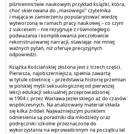
piśmiennictwie naukowym przykład książki, która,
choć skierowana do „masowego” czytelnika
i mająca w zamierzeniu popularyzować wiedzę
wytworzoną w ramach pracy naukowej – co czyni
z sukcesem – nie rezygnuje z równoległego
podważania i komplikowania pieczołowicie
rekonstruowanej narracji, stawiając nie mniej
ważnych pytań, niż oferuje precyzyjnych
odpowiedzi.
Książka Kościańskiej złożona jest z trzech części.
Pierwsza, najobszerniejsza, spełnia zawartą
w tytule obietnicę – przedstawia historię przemian
w polskiej myśli seksuologicznej od pierwszej
lekcji edukacji seksualnej przeprowadzonej
w 1904 r. przez Wacława Jezierskiego aż do czasów
współczesnych. Na analizowany materiał składa
się kilka źródeł. Najważniejszym punktem
odniesienia są poradniki dla młodzieży oraz
podręczniki szkolne przeznaczone do
wykorzystania na wprowadzonym na początku lat