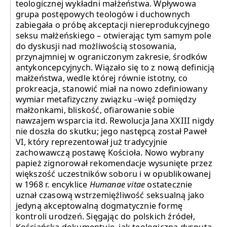
teologicznej wykładni małżeństwa. Wpływowa
grupa postępowych teologów i duchownych
zabiegała o próbę akceptacji niereprodukcyjnego
seksu małżeńskiego – otwierając tym samym pole
do dyskusji nad możliwością stosowania,
przynajmniej w ograniczonym zakresie, środków
antykoncepcyjnych. Wiązało się to z nową definicją
małżeństwa, wedle której równie istotny, co
prokreacja, stanowić miał na nowo zdefiniowany
wymiar metafizyczny związku –więź pomiędzy
małżonkami, bliskość, ofiarowanie sobie
nawzajem wsparcia itd. Rewolucja Jana XXIII nigdy
nie doszła do skutku; jego następcą został Paweł
VI, który reprezentował już tradycyjnie
zachowawczą postawę Kościoła. Nowo wybrany
papież zignorował rekomendacje wysunięte przez
większość uczestników soboru i w opublikowanej
w 1968 r. encyklice
Humanae vitae
ostatecznie
uznał czasową wstrzemięźliwość seksualną jako
jedyną akceptowalną dogmatycznie formę
kontroli urodzeń. Sięgając do polskich źródeł,