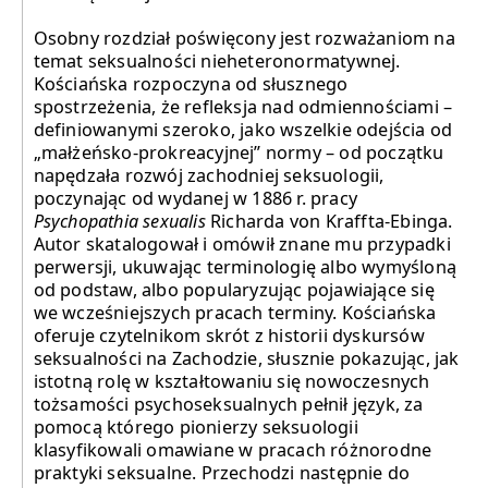
Osobny rozdział poświęcony jest rozważaniom na
temat seksualności nieheteronormatywnej.
Kościańska rozpoczyna od słusznego
spostrzeżenia, że refleksja nad odmiennościami –
definiowanymi szeroko, jako wszelkie odejścia od
„małżeńsko-prokreacyjnej” normy – od początku
napędzała rozwój zachodniej seksuologii,
poczynając od wydanej w 1886 r. pracy
Psychopathia sexualis
Richarda von Kraffta-Ebinga.
Autor skatalogował i omówił znane mu przypadki
perwersji, ukuwając terminologię albo wymyśloną
od podstaw, albo popularyzując pojawiające się
we wcześniejszych pracach terminy. Kościańska
oferuje czytelnikom skrót z historii dyskursów
seksualności na Zachodzie, słusznie pokazując, jak
istotną rolę w kształtowaniu się nowoczesnych
tożsamości psychoseksualnych pełnił język, za
pomocą którego pionierzy seksuologii
klasyfikowali omawiane w pracach różnorodne
praktyki seksualne. Przechodzi następnie do