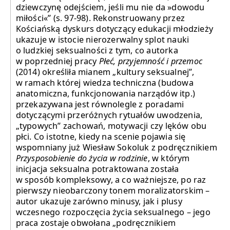
dziewczynę odejściem, jeśli mu nie da »dowodu
miłości«” (s. 97-98). Rekonstruowany przez
Kościańską dyskurs dotyczący edukacji młodzieży
ukazuje w istocie nierozerwalny splot nauki
o ludzkiej seksualności z tym, co autorka
w poprzedniej pracy
Płeć, przyjemność i przemoc
(2014) określiła mianem „kultury seksualnej”,
w ramach której wiedza techniczna (budowa
anatomiczna, funkcjonowania narządów itp.)
przekazywana jest równolegle z poradami
dotyczącymi przeróżnych rytuałów uwodzenia,
„typowych” zachowań, motywacji czy lęków obu
płci. Co istotne, kiedy na scenie pojawia się
wspomniany już Wiesław Sokoluk z podręcznikiem
Przysposobienie do życia w rodzinie
, w którym
inicjacja seksualna potraktowana została
w sposób kompleksowy, a co ważniejsze, po raz
pierwszy nieobarczony tonem moralizatorskim –
autor ukazuje zarówno minusy, jak i plusy
wczesnego rozpoczęcia życia seksualnego – jego
praca zostaje obwołana „podręcznikiem