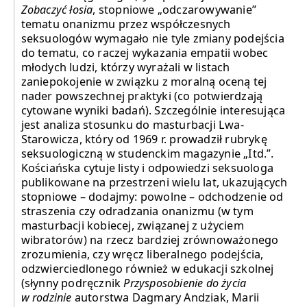
Zobaczyć łosia
, stopniowe „odczarowywanie”
tematu onanizmu przez współczesnych
seksuologów wymagało nie tyle zmiany podejścia
do tematu, co raczej wykazania empatii wobec
młodych ludzi, którzy wyrażali w listach
zaniepokojenie w związku z moralną oceną tej
nader powszechnej praktyki (co potwierdzają
cytowane wyniki badań). Szczególnie interesująca
jest analiza stosunku do masturbacji Lwa-
Starowicza, który od 1969 r. prowadził rubrykę
seksuologiczną w studenckim magazynie „Itd.”.
Kościańska cytuje listy i odpowiedzi seksuologa
publikowane na przestrzeni wielu lat, ukazujących
stopniowe – dodajmy: powolne – odchodzenie od
straszenia czy odradzania onanizmu (w tym
masturbacji kobiecej, związanej z użyciem
wibratorów) na rzecz bardziej zrównoważonego
zrozumienia, czy wręcz liberalnego podejścia,
odzwierciedlonego również w edukacji szkolnej
(słynny podręcznik
Przysposobienie do życia
w rodzinie
autorstwa Dagmary Andziak, Marii