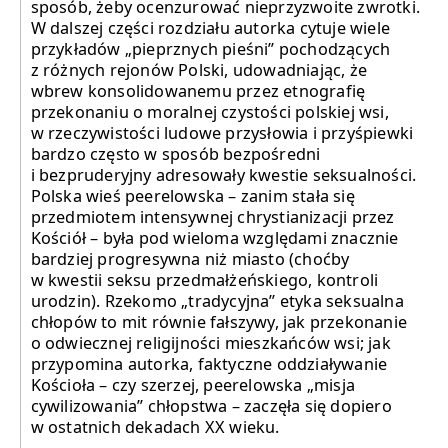
sposób, żeby ocenzurować nieprzyzwoite zwrotki.
W dalszej części rozdziału autorka cytuje wiele
przykładów „pieprznych pieśni” pochodzących
z różnych rejonów Polski, udowadniając, że
wbrew konsolidowanemu przez etnografię
przekonaniu o moralnej czystości polskiej wsi,
w rzeczywistości ludowe przysłowia i przyśpiewki
bardzo często w sposób bezpośredni
i bezpruderyjny adresowały kwestie seksualności.
Polska wieś peerelowska – zanim stała się
przedmiotem intensywnej chrystianizacji przez
Kościół – była pod wieloma względami znacznie
bardziej progresywna niż miasto (choćby
w kwestii seksu przedmałżeńskiego, kontroli
urodzin). Rzekomo „tradycyjna” etyka seksualna
chłopów to mit równie fałszywy, jak przekonanie
o odwiecznej religijności mieszkańców wsi; jak
przypomina autorka, faktyczne oddziaływanie
Kościoła – czy szerzej, peerelowska „misja
cywilizowania” chłopstwa – zaczęła się dopiero
w ostatnich dekadach XX wieku.