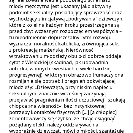
są realizowane wedle podobnego schematu:
młody mężczyzna jest ukazany jako aktywny
podmiot seksualny, posiadający sprawczość oraz
wychodzący z inicjatywą „podrywania” dziewczyn,
które z kolei na każdym kroku przestrzegane są
przed zbyt wczesnym rozpoczęciem współżycia –
tu nieodmiennie dopuszczalny rytm rozwoju
wyznacza moralność katolicka, zrównująca seks
z prokreacją małżeńską. Nierówność
w traktowaniu młodzieży obu płci dobrze oddaje
cytat z Wisłockiej (skądinąd, jak udowadnia
autorka, w innych kwestiach o wiele bardziej
progresywnej), w którym obrazowo tłumaczy ona
rozmijanie się potrzeb i pragnień pokwitającej
młodzieży: „Dziewczęta, przy niskim napięciu
seksualnym, znacznie wcześniej zaczynają
przejawiać pragnienia miłości uczuciowej i szukają
chłopca »na własność«, bez instynktownej
potrzeby kontaktów fizycznych […] [a chłopiec]
zorientowawszy się szybko, że chcąc osiągnąć
pożądany efekt, należy oddziaływać na
wyobraźnię dziewcząt, mówi o miłości, szantażuje