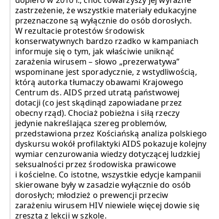
dopiero w 2010 r., choć towarzyszy jej wyraźne
zastrzeżenie, że wszystkie materiały edukacyjne
przeznaczone są wyłącznie do osób dorosłych.
W rezultacie protestów środowisk
konserwatywnych bardzo rzadko w kampaniach
informuje się o tym, jak właściwie uniknąć
zarażenia wirusem – słowo „prezerwatywa”
wspominane jest sporadycznie, z wstydliwością,
którą autorka tłumaczy obawami Krajowego
Centrum ds. AIDS przed utratą państwowej
dotacji (co jest skądinąd zapowiadane przez
obecny rząd). Chociaż pobieżna i siłą rzeczy
jedynie nakreślająca szereg problemów,
przedstawiona przez Kościańską analiza polskiego
dyskursu wokół profilaktyki AIDS pokazuje kolejny
wymiar cenzurowania wiedzy dotyczącej ludzkiej
seksualności przez środowiska prawicowe
i kościelne. Co istotne, wszystkie edycje kampanii
skierowane były w zasadzie wyłącznie do osób
dorosłych; młodzież o prewencji przeciw
zarażeniu wirusem HIV niewiele więcej dowie się
zresztą z lekcji w szkole.