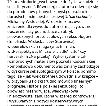
70. przedmiocie „wychowanie do życia w rodzinie
socjalistycznej”. Równolegle autorka odwołuje się
do poradników pisanych z myślą o osobach
dorosłych, m.in. bestsellerowej
Sztuki kochania
Michaliny Wisłockiej. Wreszcie, kluczowe
znaczenie dla wywodu autorki mają cytowane
obszernie listy pochodzące z rubryk
prowadzonych przez czołowych seksuologów
(Imieliński, Wisłocka, Lew-Starowicz)
w peerelowskich magazynach – m.in.
w „Perspektywach”, „Zwierciadle”, „Itd” czy
harcerskim „Na przełaj”. Wykorzystanie tak
różnorodnych materiałów pozwala Kościańskiej
kompleksowo dokumentować zmiany zachodzące
w dyskursie seksuologicznym w Polsce, pomimo
tego, że – jak wielokrotnie udowadnia w książce –
w przypadku Polski trudno mówić o linearnym
progresie. Historia polskiej seksuologii to
opowieść meandrująca, wielowątkowa
i nieoczywista, zanurzona w szereg kontrowersji
i wysuwanych z pozycji konserwatywnych