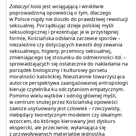
Zobaczyć łosia
jest wciągającą i wnikliwie
poprowadzoną opowieścią o tym, dlaczego
w Polsce nigdy nie doszło do prawdziwej rewolucji
seksualnej. Porządkując dzieje polskiej myśli
seksuologicznej i prezentując je w przystępnej
formie, Kościańska odsłania zarzewie sporów –
niezależnie czy dotyczących kwestii dojrzewania
seksualnego, higieny, przemocy seksualnej,
zmieniającego się stosunku do odmienności itd. –
sprowadzających się ostatecznie do nakładania na
porządek biologiczny i kulturowy gorsetu
moralności katolickiej. Nieustannie towarzysząca
autorce perspektywa zaangażowanej antropologii
kieruje czytelnika ku odczytaniom empatycznym.
Pomimo wielu wątków i odnóg głównej myśli,
w centrum snutej przez Kościańską opowieści
zawsze usytuowany jest człowiek – rzeczywisty,
niebędący teoretycznym modelem czy idealnym
wzorcem, do którego kierowany jest dyskurs
ekspercki, ale przeciwnie, wyłaniająca się
z przywoływanych materiałów jednostka