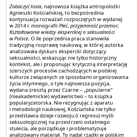
Zobaczyć łosia
, najnowsza książka antropolożki
Agnieszki Kościańskiej, to bezpośrednia
kontynuacja rozważań rozpoczętych w wydanej
w 2014 r. monografii
Płeć, przyjemność przemoc.
Kształtowanie wiedzy eksperckiej o seksualności
w Polsce
. O ile poprzednia praca stanowiła
tradycyjną rozprawę naukową, w której autorka
analizowała dyskurs ekspercki dotyczący
seksualności, wskazując nie tylko historyczny
kontekst, ale i proponując krytyczną interpretację
szerszych procesów zachodzących w polskiej
kulturze związanych ze sposobami organizowania
życia intymnego, o tyle najnowsza pozycja,
wydana zresztą przez Czarne – „popularne”
(nieakademickie) wydawnictwo – to książka
popularyzatorska. Nie rezygnując z aparatu
i metodologii naukowej, Kościańska nie tylko
przedstawia dzieje rozwoju (i regresu) myśli
seksuologicznej na przestrzeni ostatniego
stulecia, ale porządkuje i problematyzuje
analizowany materiał. To nadal rzadki w polskim