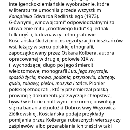
inteligencko-ziemiańskie wyobrażenie, które
w literaturze umocniła przede wszystkim
Konopielka
Edwarda Redlińskiego (1973).
Głównymi „winowajcami” odpowiedzialnymi za
utrwalenie mitu „cnotliwego ludu” są jednak
folkloryści, ludoznawcy i etnografowie.
Kościańska śledzi proces egzotyzacji mieszkańców
wsi, leżący w sercu polskiej etnografii,
zapoczątkowany przez Oskara Kolbera, autora
opracowanej w drugiej połowie XIX w.
(i wychodzącej długo po jego śmierci)
wielotomowej monografii
Lud. Jego zwyczaje,
sposób życia, mowa, podania, przysłowia, obrzędy,
gusła, zabawy, pieśni, muzyka i tańce
. Pionier
polskiej etnografii, który przemierzał polską
prowincję dokumentując zwyczaje chłopstwa,
bywał w istocie cnotliwym cenzorem; powołując
się na badania etnolożki Dobrosławy Wężowicz-
Ziółkowskiej, Kościańska podaje przykłady
pomijania przez Kolberga rubasznych wierszy czy
zaśpiewów, albo przerabiania ich treści w taki