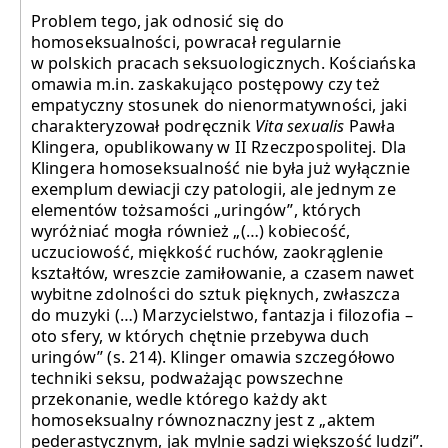
Problem tego, jak odnosić się do
homoseksualności, powracał regularnie
w polskich pracach seksuologicznych. Kościańska
omawia m.in. zaskakująco postępowy czy też
empatyczny stosunek do nienormatywności, jaki
charakteryzował podręcznik
Vita sexualis
Pawła
Klingera, opublikowany w II Rzeczpospolitej. Dla
Klingera homoseksualność nie była już wyłącznie
exemplum dewiacji czy patologii, ale jednym ze
elementów tożsamości „uringów”, których
wyróżniać mogła również „(…) kobiecość,
uczuciowość, miękkość ruchów, zaokrąglenie
kształtów, wreszcie zamiłowanie, a czasem nawet
wybitne zdolności do sztuk pięknych, zwłaszcza
do muzyki (…) Marzycielstwo, fantazja i filozofia –
oto sfery, w których chętnie przebywa duch
uringów” (s. 214). Klinger omawia szczegółowo
techniki seksu, podważając powszechne
przekonanie, wedle którego każdy akt
homoseksualny równoznaczny jest z „aktem
pederastycznym, jak mylnie sądzi większość ludzi”.