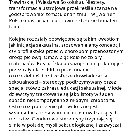
Trawińskiej i Wiesława Sokoluka). Niestety,
transformacja ustrojowa przekreśliła szansę na
„odczarowanie” tematu onanizmu – w „wolnej”
Polsce masturbacja ponownie stała się tematem
tabu.
Kolejne rozdziały poświęcone są takim kwestiom
jak inicjacja seksualna, stosowanie antykoncepcji
czy profilaktyka przeciw chorobom przenoszonym
drogą płciową. Omawiając kolejne zbiory
materiałów, Kościańska pokazuje m.in. pokutujące
przez cały okres PRL-u przekonanie
o rozdzielności płci w sferze doświadczania
seksualności – stereotyp podtrzymywany przez
specjalistów z zakresu edukacji seksualnej. Młode
dziewczyny traktowane są jako istoty w żaden
sposób niekompatybilne z młodymi chłopcami.
Ostre rozgraniczenie płci widoczne jest
w sposobie adresowania problemów trapiących
młodzież. Genderowe stereotypy trzymają się
silnie w polskiej myśli seksuologicznej i zazwyczaj