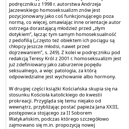
podręczniku z 1998 r. autorstwa Andrzeja
Jaczewskiego homoseksualizm znów jest
pozycjonowany jako coś funkcjonującego poza
normą, co więcej, omawiając inne orientacje autor
ostrzega dorastającą młodzież przed „złym
dotykiem”, łącząc tym samym homoseksualność
z pedofilią („często też obiektem ich pociągu są
chłopcy jeszcze młodsi, nawet przed
dojrzewaniem”, s. 249). Z kolei w podręczniku pod
redakcją Teresy Król z 2001 r. homoseksualizm jest
już zdefiniowany jako zaburzenie popędu
seksualnego, a więc patologia, za którą
odpowiedzialne jest wychowanie albo hormony.
W drugiej części książki Kościańska skupia się na
stosunku Kościoła katolickiego do kwestii
prokreacji. Przygląda się temu niejako od
wewnątrz, przybliżając postać papieża Jana XXIII,
postępowca stojącego za II Soborem
Watykańskim, podczas którego szczegółowo
zajmowano się m.in. propozycją nowej