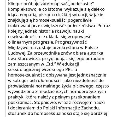
Klinger próbuje zatem opisać „pederastję”
kompleksowo, a co istotne, wykazuje się daleko
idącą empatią, pisząc o ciężkiej sytuacji, w jakiej
znajdują się homoseksualiści pogardliwie
traktowani przez większość społeczeństwa. Po raz
kolejny jednak historia rozwoju nauki
o seksualności nie układa się w opowieść
o linearnym progresie. Progresywność
Międzywojnia zostaje przekreślona w Polsce
Ludowej. Za przewodnika znów obiera autorka
Lwa-Starowicza, przyglądając się jego poradom
zamieszczanym w „Itd.” W edukacji
seksuologicznej wczesnego PRL-u
homoseksualność opisywana jest jednoznacznie
w kategoriach ułomności – jako niezdolność do
prowadzenia normalnego życia płciowego, często
wywiedziona z młodzieńczych homoerotycznych
praktyk, które należy z pełnym przekonaniem
poskramiać. Stopniowo, wraz z rozwojem nauki
i docieraniem do Polski informacji z Zachodu,
stosunek do homoseksualności staje się bardziej