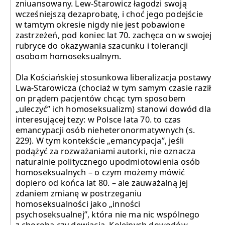
zniuansowany. Lew-Starowicz łagodzi swoją
wcześniejszą dezaprobatę, i choć jego podejście
w tamtym okresie nigdy nie jest pobawione
zastrzeżeń, pod koniec lat 70. zachęca on w swojej
rubryce do okazywania szacunku i tolerancji
osobom homoseksualnym.
Dla Kościańskiej stosunkowa liberalizacja postawy
Lwa-Starowicza (chociaż w tym samym czasie raził
on prądem pacjentów chcąc tym sposobem
„uleczyć” ich homoseksualizm) stanowi dowód dla
interesującej tezy: w Polsce lata 70. to czas
emancypacji osób nieheteronormatywnych (s.
229). W tym kontekście „emancypacja”, jeśli
podążyć za rozważaniami autorki, nie oznacza
naturalnie politycznego upodmiotowienia osób
homoseksualnych – o czym możemy mówić
dopiero od końca lat 80. – ale zauważalną jej
zdaniem zmianę w postrzeganiu
homoseksualności jako „inności
psychoseksualnej”, która nie ma nic wspólnego