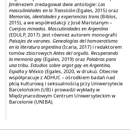
Jiménezem zredagował dwie antologie:
Las
masculinidades en la Transición
(Egales, 2015) oraz
Memorias, identidades y experiencias trans
(Biblos,
2015), a we współredakcji z José Maristanym –
Cuerpos minados. Masculinidades en Argentina
(EDULP, 2017). Jest również autorem monografii
Paisajes de varones. Genealogías del homoerotismo
en la literatura argentina
(Icaria, 2017) i redaktorem
tomów zbiorowych
Antes del orgullo. Recuperando
la memoria gay
(Egales, 2019) oraz
Palabras para
una tribu. Estudios sobre argot gay en Argentina,
España y México
(Egales, 2020, w druku). Obecnie
współpracuje z ADHUC – ośrodkiem badań nad
płcią kulturową i seksualnością przy Uniwersytecie
Barcelońskim (UB) i prowadzi wykłady w
Międzynarodowym Centrum Uniwersyteckim w
Barcelonie (UNIBA).