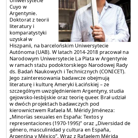
Uniwersytecie
Cuyo w
Argentynie.
Doktorat z teorii
literatury i
komparatystyki
uzyskał w
Hiszpanii, na barcelońskim Uniwersytecie
Autónoma (UAB). W latach 2014-2018 pracował na
Narodowym Uniwersytecie La Plata w Argentynie
w ramach stażu podoktorskiego Narodowej Rady
ds. Badań Naukowych i Technicznych (CONICET).
Jego zainteresowania badawcze obejmują
literaturę i kulturę Ameryki Łacińskiej – ze
szczególnym uwzględnieniem Argentyny, studia
gejowsko-lesbijskie oraz teorię queer. Brał udział
w dwóch projektach badawczych pod
kierownictwem Rafaela M. Méridy Jiméneza:
„Minorías sexuales en España: Textos y
representaciones (1970-1995)” oraz „Diversidad de
género, masculinidad y cultura en España,
Argentina y México”. Wraz z Rafaelem Méridą